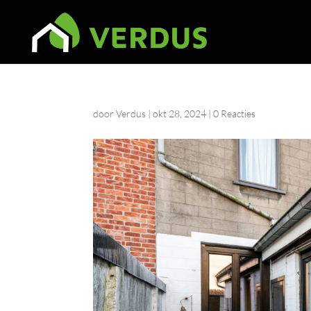
door
Verdus
|
okt 28, 2024
|
0 Reacties