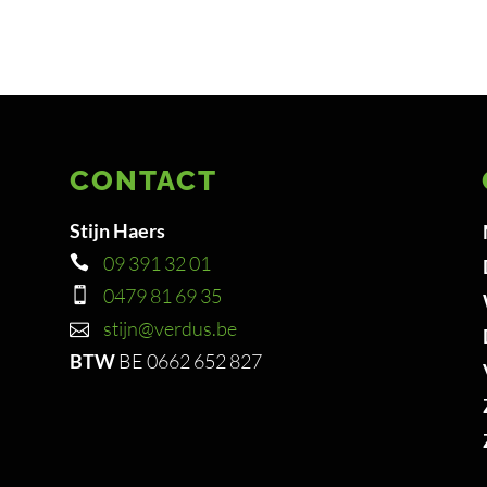
CONTACT
Stijn Haers
09 391 32 01
0479 81 69 35
stijn@verdus.be
BTW
BE 0662 652 827