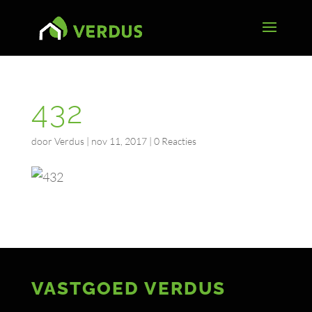
432
door
Verdus
|
nov 11, 2017
|
0 Reacties
VASTGOED VERDUS