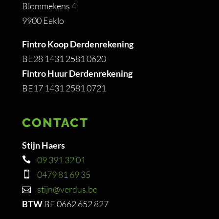
Blommekens 4
9900 Eeklo
Fintro Koop Derdenrekening
BE28 1431 2581 0620
Fintro Huur Derdenrekening
BE17 1431 2581 0721
CONTACT
Stijn Haers
09 391 32 01
0479 81 69 35
stijn@verdus.be
BTW
BE 0662 652 827