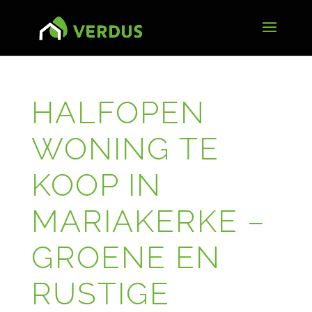
HALFOPEN
WONING TE
KOOP IN
MARIAKERKE –
GROENE EN
RUSTIGE