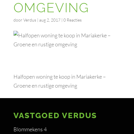
OMGEVING
door
Verdus
|
aug 2, 2017
|
0 Reacties
Halfopen woning te koop in Mariakerke –
Groene en rustige omgeving
VASTGOED VERDUS
Blommekens 4