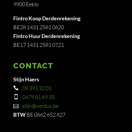
9900 Eeklo
Fintro Koop Derdenrekening
BE28 1431 2581 0620
Fintro Huur Derdenrekening
BE17 1431 2581 0721
CONTACT
Stijn Haers
09 391 32 01
0479 81 69 35
stijn@verdus.be
BTW
BE 0662 652 827