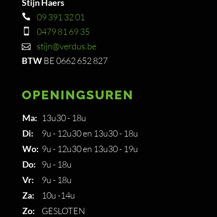
Stijn Haers
09 391 32 01
0479 81 69 35
stijn@verdus.be
BTW
BE 0662 652 827
OPENINGSUREN
Ma:
13u30 - 18u
Di:
9u - 12u30 en 13u30 - 18u
Wo:
9u - 12u30 en 13u30 - 19u
Do:
9u - 18u
Vr:
9u - 18u
Za:
10u -14u
Zo:
GESLOTEN