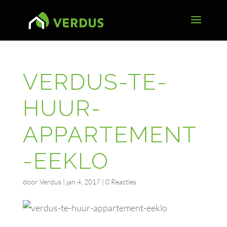
VERDUS-TE-
HUUR-
APPARTEMENT
-EEKLO
door
Verdus
|
jan 4, 2017
|
0 Reacties