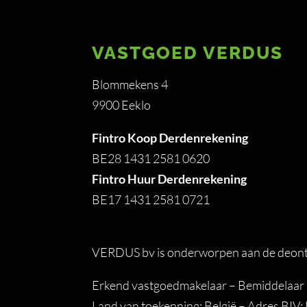
VASTGOED VERDUS
Blommekens 4
9900 Eeklo
Fintro Koop Derdenrekening
BE28 1431 2581 0620
Fintro Huur Derdenrekening
BE17 1431 2581 0721
VERDUS bv is onderworpen aan de deonto
Erkend vastgoedmakelaar – Bemiddelaar –
Land van toekenning: België – Adres BIV