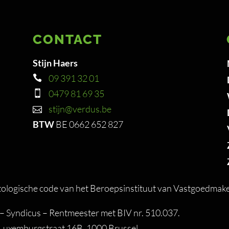
CONTACT
Stijn Haers
09 391 32 01
0479 81 69 35
stijn@verdus.be
BTW
BE 0662 652 827
logische code van het Beroepsinstituut van Vastgoedmake
 Syndicus – Rentmeester met BIV nr. 510.037.
: Luxemburgstraat 16B, 1000 Brussel