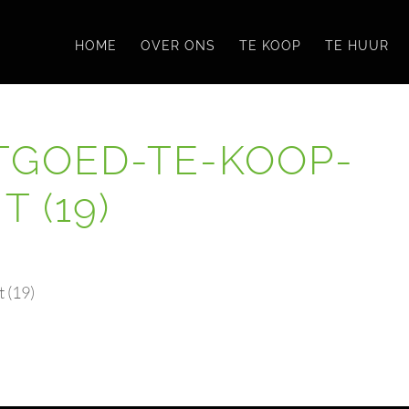
HOME
OVER ONS
TE KOOP
TE HUUR
TGOED-TE-KOOP-
 (19)