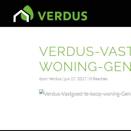
VERDUS-VAS
WONING-GENT
door
Verdus
|
jun 27, 2017
|
0 Reacties