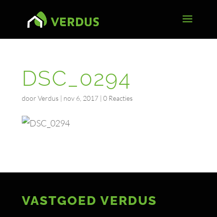
DSC_0294
door
Verdus
|
nov 6, 2017
|
0 Reacties
VASTGOED VERDUS