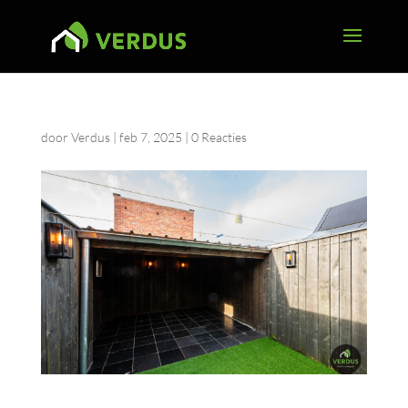
door
Verdus
|
feb 7, 2025
|
0 Reacties