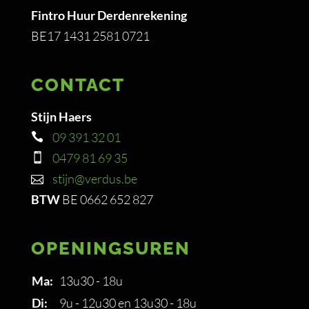
Fintro Huur Derdenrekening
BE17 1431 2581 0721
CONTACT
Stijn Haers
09 391 32 01
0479 81 69 35
stijn@verdus.be
BTW
BE 0662 652 827
OPENINGSUREN
Ma:
13u30 - 18u
Di:
9u - 12u30 en 13u30 - 18u