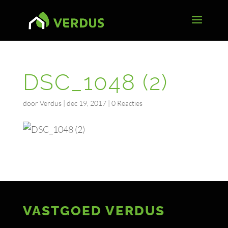
DSC_1048 (2)
door
Verdus
|
dec 19, 2017
|
0 Reacties
VASTGOED VERDUS