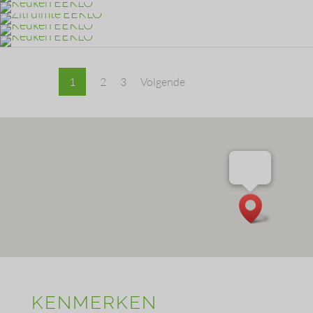
1
2
3
Volgende
KENMERKEN