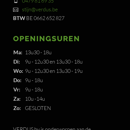
0479 81 69 35
stijn@verdus.be
BTW
BE 0662 652 827
OPENINGSUREN
Ma:
13u30 - 18u
Di:
9u - 12u30 en 13u30 - 18u
Wo:
9u - 12u30 en 13u30 - 19u
Do:
9u - 18u
Vr:
9u - 18u
Za:
10u -14u
Zo:
GESLOTEN
VERDUS bv is onderworpen aan de