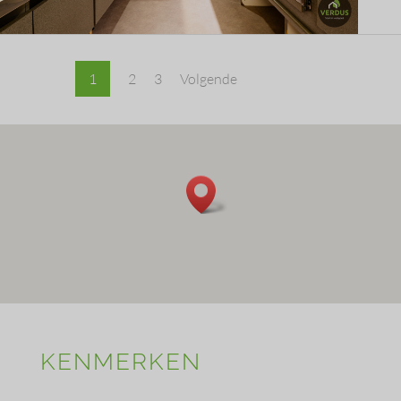
1
2
3
Volgende
KENMERKEN