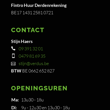
Fintro Huur Derdenrekening
BE17 1431 2581 0721
CONTACT
Stijn Haers
09 391 32 01
0479 81 69 35
stijn@verdus.be
BTW
BE 0662 652 827
OPENINGSUREN
Ma:
13u30 - 18u
Di:
9u - 12u30 en 13u30 - 18u