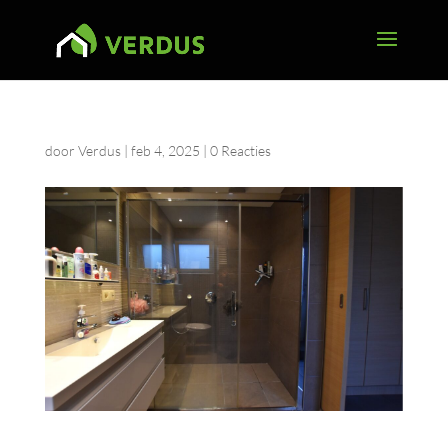
door
Verdus
|
feb 4, 2025
|
0 Reacties