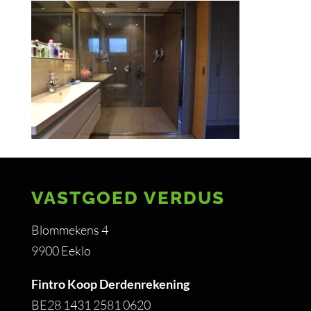
VASTGOED VERDUS
Blommekens 4
9900 Eeklo
Fintro Koop Derdenrekening
BE28 1431 2581 0620